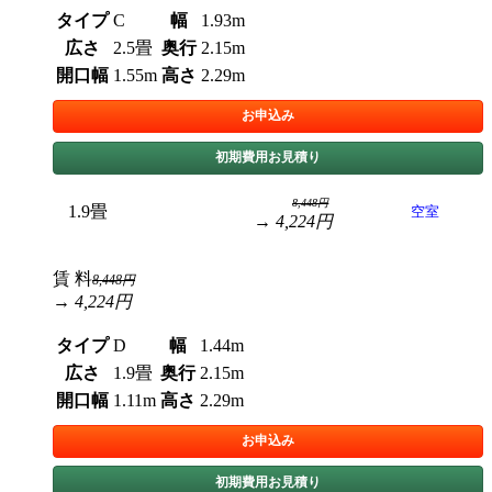
タイプ
C
幅
1.93m
広さ
2.5畳
奥行
2.15m
開口幅
1.55m
高さ
2.29m
お申込み
初期費用お見積り
8,448円
1.9畳
空室
→ 4,224円
賃 料
8,448円
→ 4,224円
タイプ
D
幅
1.44m
広さ
1.9畳
奥行
2.15m
開口幅
1.11m
高さ
2.29m
お申込み
初期費用お見積り