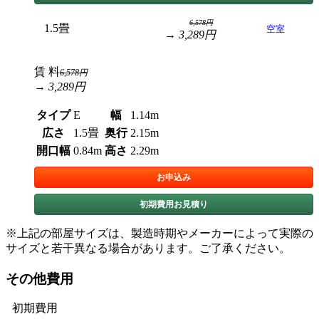
6,578円
1.5畳
空室
→ 3,289円
賃 料
6,578円
→ 3,289円
タイプ
E
幅
1.14m
広さ
1.5畳
奥行
2.15m
開口幅
0.84m
高さ
2.29m
お申込み
初期費用お見積り
※上記の部屋サイズは、製造時期やメーカーによって実際の
サイズと若干異なる場合があります。ご了承ください。
その他費用
初期費用