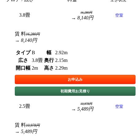
16,280円
3.8畳
空室
→ 8,140円
賃 料
16,280円
→ 8,140円
タイプ
B
幅
2.92m
広さ
3.8畳
奥行
2.15m
開口幅
2m
高さ
2.29m
お申込み
初期費用お見積り
10,978円
2.5畳
空室
→ 5,489円
賃 料
10,978円
→ 5,489円