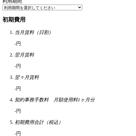
利用期間
初期費用
当月賃料（日割）
-円
翌月賃料
-円
翌々月賃料
-円
契約事務手数料 月額使用料1ヶ月分
-円
初期費用合計（税込）
-円