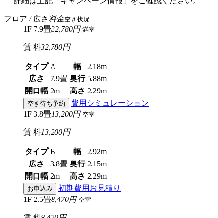
詳細は上記「キャンペーン情報」をご確認ください。
フロア / 広さ
料金
空き状況
1F 7.9畳
32,780円
満室
賃 料
32,780円
タイプ
A
幅
2.18m
広さ
7.9畳
奥行
5.88m
開口幅
2m
高さ
2.29m
費用シミュレーション
空き待ち予約
1F 3.8畳
13,200円
空室
賃 料
13,200円
タイプ
B
幅
2.92m
広さ
3.8畳
奥行
2.15m
開口幅
2m
高さ
2.29m
初期費用お見積り
お申込み
1F 2.5畳
8,470円
空室
賃 料
8,470円