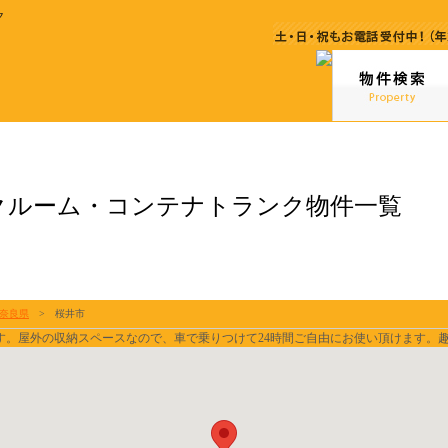
ク
クルーム・コンテナトランク物件一覧
奈良県
>
桜井市
す。屋外の収納スペースなので、車で乗りつけて24時間ご自由にお使い頂けます。