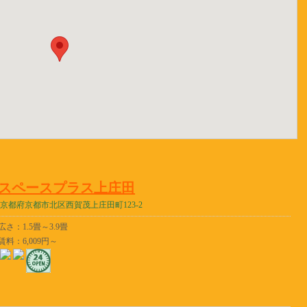
スペースプラス上庄田
京都府京都市北区西賀茂上庄田町123-2
広さ：1.5畳～3.9畳
賃料：6,009円～