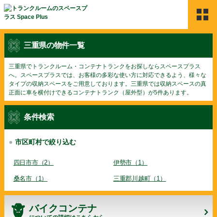
HOME
三重県の物件一覧
Space Plusのサービス
三重県でトランクルーム・コンテナトランクをお探しならスペースプラス
へ。スペースプラスでは、お客様の多彩な使い方に対応できるよう、様々な
タイプの収納スペースをご用意しております。三重県では収納スペースの真
物件検索
正面に車を横付けできるコンテナトランク（屋外型）が5件あります。
ご契約の流れ
条件検索
よくある質問
市区町村で絞り込む
利用者の声
四日市市（2）
伊勢市（1）
お問合せ
桑名市（1）
三重郡川越町（1）
新着情報
バイクコンテナ