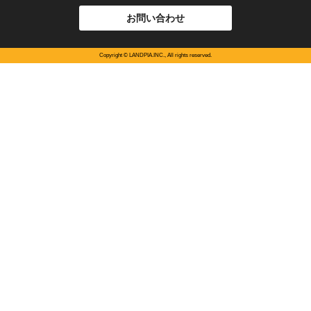
6ヶ月"半額"キャンペーン スペースプラス中区東山
お問い合わせ
キャンペーン情報一覧
Copyright © LANDPIA.INC., All rights reserved.
2026年08月04日
インボイス制度に関するご連絡
2026年06月11日
メンテナンスに伴うサービスの一時停止について
2026年06月01日
6月5日（金） 営業時間短縮のご案内
2026年03月13日
スペースプラス大月駒橋 オープン
2025年12月03日
年末年始営業のご案内
新着情報一覧