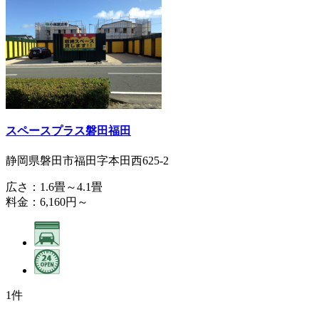
スペースプラス磐田福田
静岡県磐田市福田字本田西625-2
広さ：1.6畳～4.1畳
料金：6,160円～
1件