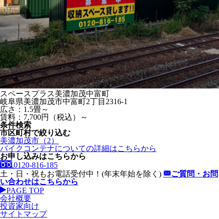
スペースプラス美濃加茂中富町
岐阜県美濃加茂市中富町2丁目2316-1
広さ：1.5畳～
賃料：7,700円（税込）～
条件検索
市区町村で絞り込む
美濃加茂市（2）
バイクコンテナ
についての詳細はこちらから
お申し込みはこちらから
0120-816-185
土・日・祝もお電話受付中！(年末年始を除く)
ご質問・お問
い合わせはこちらから
PAGE TOP
会社概要
投資家向け
サイトマップ