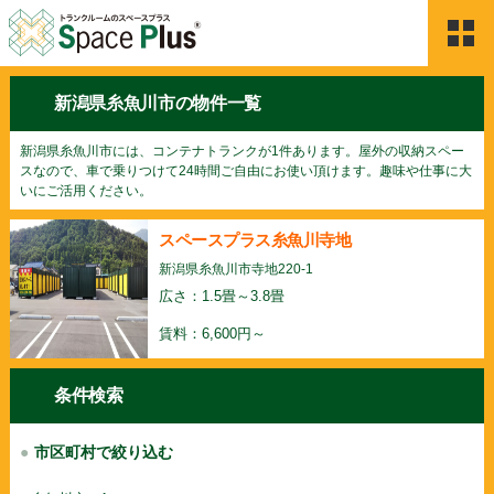
HOME
新潟県糸魚川市の物件一覧
Space Plusのサービス
新潟県糸魚川市には、コンテナトランクが1件あります。屋外の収納スペー
スなので、車で乗りつけて24時間ご自由にお使い頂けます。趣味や仕事に大
いにご活用ください。
物件検索
スペースプラス糸魚川寺地
ご契約の流れ
新潟県糸魚川市寺地220-1
広さ：1.5畳～3.8畳
よくある質問
賃料：6,600円～
利用者の声
条件検索
お問合せ
市区町村で絞り込む
新着情報