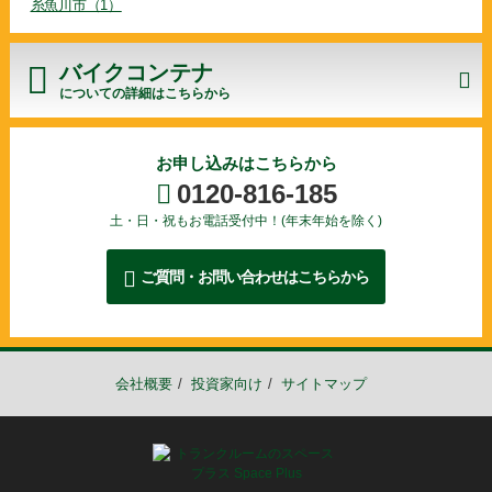
糸魚川市（1）
0120-816-185
バイクコンテナ
についての詳細はこちらから
お申し込みはこちらから
0120-816-185
土・日・祝もお電話受付中！(年末年始を除く)
2026年08月07日
6ヶ月"半額"キャンペーン スペースプラス四日市金場町
ご質問・お問い合わせはこちらから
2026年07月31日
3ヶ月"半額"キャンペーン スペースプラス藤沢湘南台
2026年07月09日
6ヶ月"半額"キャンペーン スペースプラス東大阪大蓮南
会社概要
投資家向け
サイトマップ
2026年07月06日
3ヶ月"半額"キャンペーン スペースプラス蒲郡大塚町
2026年07月06日