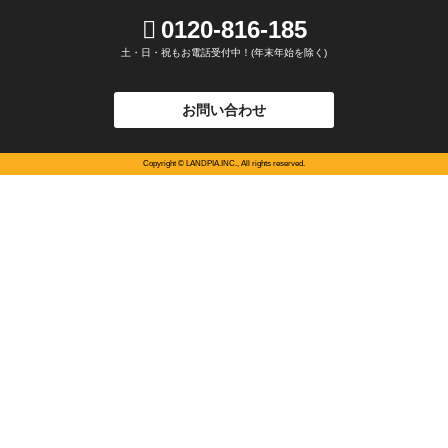
6ヶ月"半額"キャンペーン スペースプラス姫路玉手
0120-816-185
キャンペーン情報一覧
土・日・祝もお電話受付中！(年末年始を除く)
お問い合わせ
2026年08月04日
インボイス制度に関するご連絡
Copyright © LANDPIA.INC., All rights reserved.
2026年06月11日
メンテナンスに伴うサービスの一時停止について
2026年06月01日
6月5日（金） 営業時間短縮のご案内
2026年03月13日
スペースプラス大月駒橋 オープン
2025年12月03日
年末年始営業のご案内
新着情報一覧