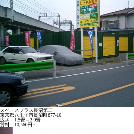
スペースプラス長沼第二
東京都八王子市長沼町877-10
広さ：1.5畳～3.9畳
賃料：10,560円～