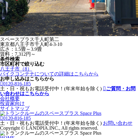
スペースプラス千人町第二
東京都八王子市千人町4-3-10
広さ：1.5畳～3.9畳
賃料：7,312円～
条件検索
市区町村で絞り込む
八王子市（8）
バイクコンテナ
についての詳細はこちらから
お申し込みはこちらから
0120-816-185
土・日・祝もお電話受付中！(年末年始を除く)
ご質問・お問
い合わせはこちらから
会社概要
投資家向け
サイトマップ
0120-816-185
土・日・祝もお電話受付中！(年末年始を除く)
お問い合わせ
Copyright © LANDPIA.INC., All rights reserved.
HOME