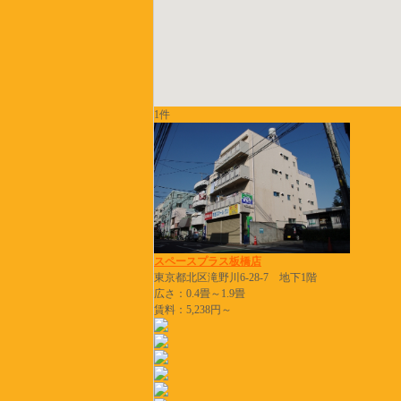
1件
スペースプラス板橋店
東京都北区滝野川6-28-7 地下1階
広さ：0.4畳～1.9畳
賃料：5,238円～