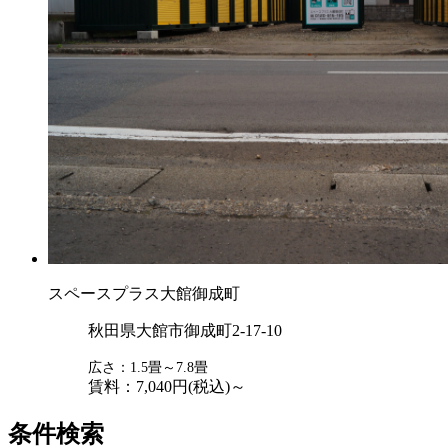
スペースプラス大館御成町
秋田県大館市御成町2-17-10
広さ：1.5畳～7.8
畳
賃料：7,040円(税込)～
条件検索