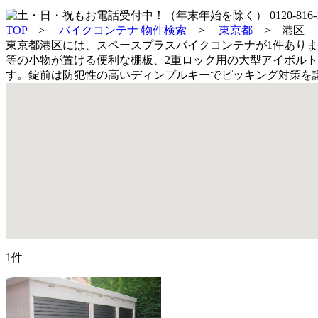
TOP
>
バイクコンテナ 物件検索
>
東京都
>
港区
東京都港区には、スペースプラスバイクコンテナが1件あり
等の小物が置ける便利な棚板、2重ロック用の大型アイボル
す。錠前は防犯性の高いディンプルキーでピッキング対策を
1件