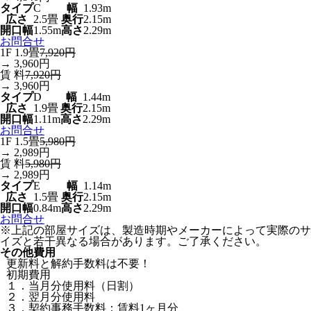
タイプ
C
幅
1.93m
広さ
2.5畳
奥行
2.15m
開口幅
1.55m
高さ
2.29m
お問合せ
1F 1.9畳
7,920円
→ 3,960円
賃 料
7,920円
→ 3,960円
タイプ
D
幅
1.44m
広さ
1.9畳
奥行
2.15m
開口幅
1.11m
高さ
2.29m
お問合せ
1F 1.5畳
5,980円
→ 2,989円
賃 料
5,980円
→ 2,989円
タイプ
E
幅
1.14m
広さ
1.5畳
奥行
2.15m
開口幅
0.84m
高さ
2.29m
お問合せ
※上記の部屋サイズは、製造時期やメーカーによって実際のサ
イズと若干異なる場合があります。ご了承ください。
その他費用
更新料と解約手数料は不要！
初期費用
１．当月分使用料（日割）
２．翌月分使用料
３．契約事務手数料：賃料1ヶ月分