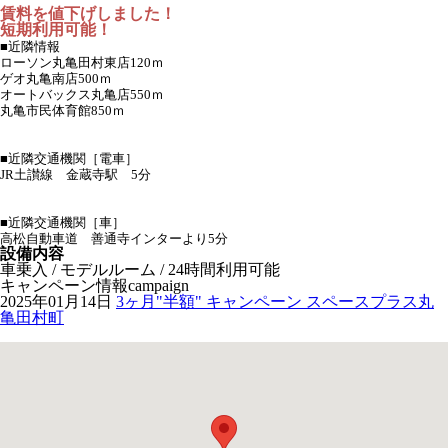
賃料を値下げしました！
短期利用可能！
■近隣情報
ローソン
丸亀田村東店120ｍ
ゲオ丸亀南店500ｍ
オートバックス丸亀店550ｍ
丸亀市民体育館850ｍ
■近隣交通機関［電車］
JR土讃線 金蔵寺駅 5分
■近隣交通機関［車］
高松自動車道 善通寺インターより5分
設備内容
車乗入 / モデルルーム / 24時間利用可能
キャンペーン情報
campaign
2025年01月14日
3ヶ月"半額" キャンペーン スペースプラス丸
亀田村町