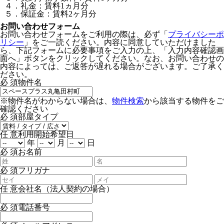
４．礼金：賃料1ヵ月分
５．保証金：賃料2ヶ月分
お問い合わせフォーム
お問い合わせフォームをご利用の際は、必ず「
プライバシーポ
リシー
」をご一読ください。内容に同意していただけました
ら、下記フォームに必要事項をご入力の上、「入力内容確認画
面へ」ボタンをクリックしてください。なお、お問い合わせの
内容によっては、ご返答が遅れる場合がございます。ご了承く
ださい。
必 須
物件名
※物件名がわからない場合は、
物件検索
から該当する物件をご
確認ください
必 須
部屋タイプ
任 意
利用開始希望日
年
月
日
必 須
お名前
必 須
フリガナ
任 意
会社名（法人契約の場合）
必 須
電話番号