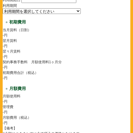
利用期間
初期費用
当月賃料（日割）
-円
翌月賃料
-円
翌々月賃料
-円
契約事務手数料 月額使用料1ヶ月分
-円
初期費用合計（税込）
-円
月額費用
月額使用料
-円
管理費
-円
月額費用（税込）
-円
【備考】