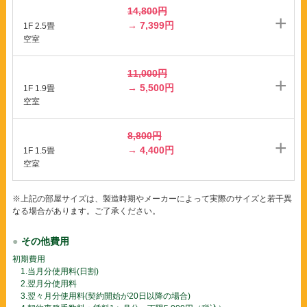
14,800円
→ 7,399円
1F 2.5畳
空室
11,000円
→ 5,500円
1F 1.9畳
空室
8,800円
→ 4,400円
1F 1.5畳
空室
※上記の部屋サイズは、製造時期やメーカーによって実際のサイズと若干異
なる場合があります。ご了承ください。
その他費用
初期費用
1.当月分使用料(日割)
2.翌月分使用料
3.翌々月分使用料(契約開始が20日以降の場合)