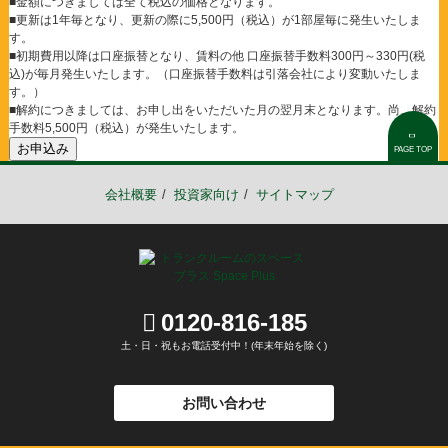
■金額につきましては全て税込の価格となります。
■更新は1年毎となり、更新の際に5,500円（税込）が1部屋毎に発生いたしま
す。
■初期費用以降は口座振替となり、賃料の他 口座振替手数料300円～330円(税
込)が毎月発生いたします。（口座振替手数料は引落会社により変動いたしま
す。）
■解約につきましては、お申し出をいただいた月の翌月末となります。尚、解約
手数料5,500円（税込）が発生いたします。
お申込み
PAGE TOP
会社概要
投資家向け
サイトマップ
0120-816-185
土・日・祝もお電話受付中！(年末年始を除く)
お問い合わせ