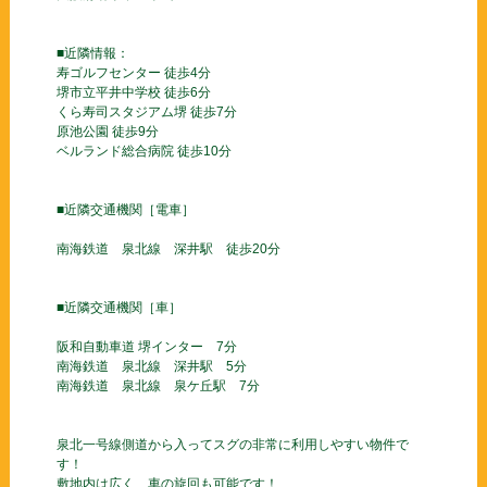
■近隣情報：
寿ゴルフセンター 徒歩4分
堺市立平井中学校 徒歩6分
くら寿司スタジアム堺 徒歩7分
原池公園 徒歩9分
ベルランド総合病院 徒歩10分
■近隣交通機関［電車］
南海鉄道 泉北線 深井駅 徒歩20分
■近隣交通機関［車］
阪和自動車道 堺インター 7分
南海鉄道 泉北線 深井駅 5分
南海鉄道 泉北線 泉ケ丘駅 7分
泉北一号線側道から入ってスグの非常に利用しやすい物件で
す！
敷地内は広く、車の旋回も可能です！