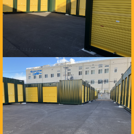
6ヶ月"半額"キャンペーン スペースプラス姫路玉手
キャンペーン情報一覧
2026年08月04日
インボイス制度に関するご連絡
2026年06月11日
メンテナンスに伴うサービスの一時停止について
2026年06月01日
6月5日（金） 営業時間短縮のご案内
2026年03月13日
スペースプラス大月駒橋 オープン
2025年12月03日
年末年始営業のご案内
新着情報一覧