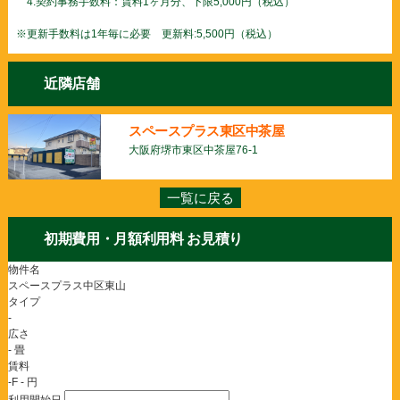
4.契約事務手数料：賃料1ヶ月分、下限5,000円（税込）
※更新手数料は1年毎に必要 更新料:5,500円（税込）
近隣店舗
スペースプラス東区中茶屋
大阪府堺市東区中茶屋76-1
一覧に戻る
初期費用・月額利用料 お見積り
物件名
スペースプラス中区東山
タイプ
-
広さ
- 畳
賃料
-F - 円
利用開始日