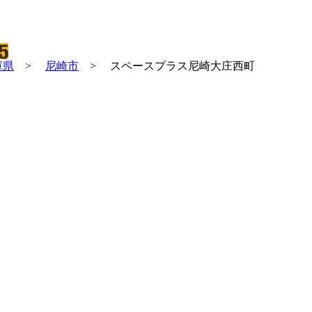
庫県
>
尼崎市
>
スペースプラス尼崎大庄西町