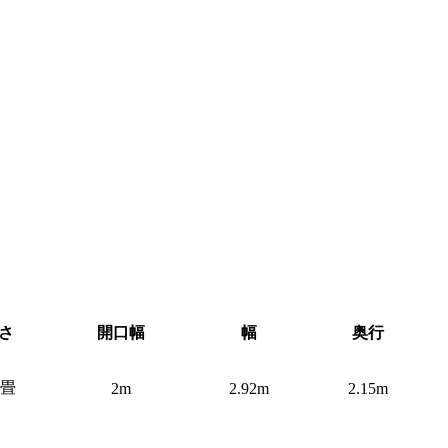
さ
開口幅
幅
奥行
8畳
2m
2.92m
2.15m