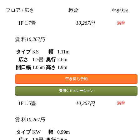
フロア / 広さ
料金
空き状況
1F 1.7畳
10,267円
満室
賃 料
10,267円
タイプ
KS
幅
1.11m
広さ
1.7畳
奥行
2.6m
開口幅
1.05m
高さ
1.9m
空き待ち予約
費用シミュレーション
1F 1.5畳
10,267円
満室
賃 料
10,267円
タイプ
KW
幅
0.99m
広さ
1.5畳
奥行
2.6m