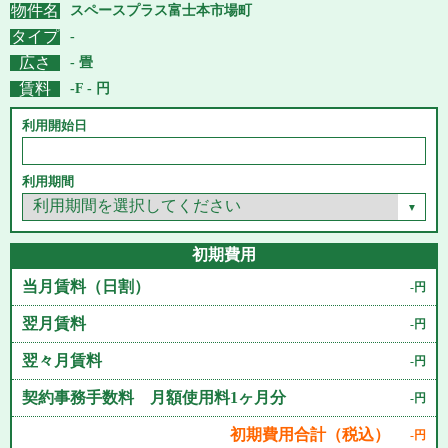
物件名
スペースプラス富士本市場町
タイプ
-
広さ
- 畳
賃料
-F - 円
利用開始日
利用期間
初期費用
当月賃料（日割）
-円
翌月賃料
-円
翌々月賃料
-円
契約事務手数料 月額使用料1ヶ月分
-円
初期費用合計（税込）
-円