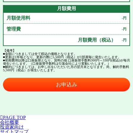
月額費用
月額使用料
-円
管理費
-円
月額費用（税込）
-円
【備考】
■金額につきましては全て税込の価格となります。
■更新は1年毎となり、更新の際に5,500円（税込）が1部屋毎に発生いたします。
■初期費用以降は口座振替となり、賃料の他 口座振替手数料300円～330円(税込)が毎月
発生いたします。（口座振替手数料は引落会社により変動いたします。）
■解約につきましては、お申し出をいただいた月の翌月末となります。尚、解約手数料
5,500円（税込）が発生いたします。
お申込み
PAGE TOP
会社概要
投資家向け
サイトマップ