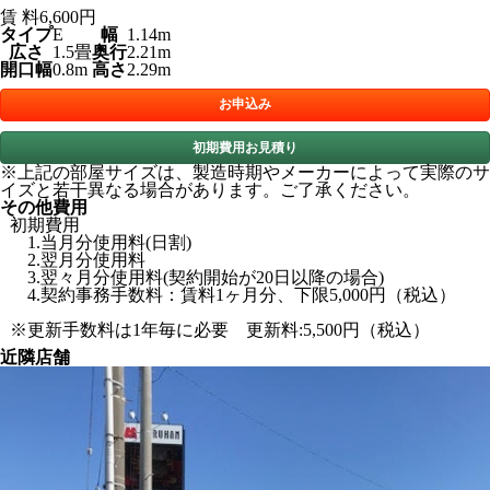
賃 料
6,600円
タイプ
E
幅
1.14m
広さ
1.5畳
奥行
2.21m
開口幅
0.8m
高さ
2.29m
お申込み
初期費用お見積り
※上記の部屋サイズは、製造時期やメーカーによって実際のサ
イズと若干異なる場合があります。ご了承ください。
その他費用
初期費用
1.当月分使用料(日割)
2.翌月分使用料
3.翌々月分使用料(契約開始が20日以降の場合)
4.契約事務手数料：賃料1ヶ月分、下限5,000円（税込）
※更新手数料は1年毎に必要 更新料:5,500円（税込）
近隣店舗