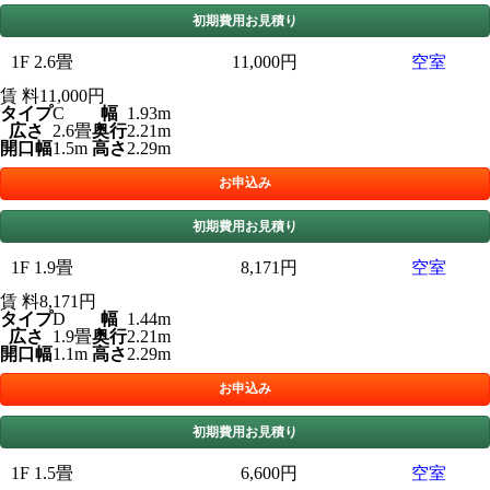
初期費用お見積り
1F 2.6畳
11,000円
空室
賃 料
11,000円
タイプ
C
幅
1.93m
広さ
2.6畳
奥行
2.21m
開口幅
1.5m
高さ
2.29m
お申込み
初期費用お見積り
1F 1.9畳
8,171円
空室
賃 料
8,171円
タイプ
D
幅
1.44m
広さ
1.9畳
奥行
2.21m
開口幅
1.1m
高さ
2.29m
お申込み
初期費用お見積り
1F 1.5畳
6,600円
空室