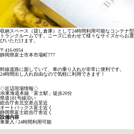
収納スペース（貸し倉庫）として24時間利用可能なコンテナ型
トランクルームです。ニーズに合わせて様々なサイズからお選
びいただけます。
〒416-0954
静岡県富士市本市場町777
幹線道路に面していて、車の乗り入れが非常に便利です。
24時間出し入れ自由なので気軽に利用できます！
◇近辺現場情報◇
JR東海道本線「富士駅」徒歩20分
県道181号線沿い
総合庁舎北交差点至近
オートバックス富士近く
静岡県富士総合庁舎近く
設備内容
車乗入 / 24時間利用可能