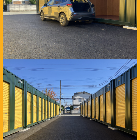
6ヶ月"半額"キャンペーン スペースプラス姫路玉手
キャンペーン情報一覧
2026年08月04日
インボイス制度に関するご連絡
2026年06月11日
メンテナンスに伴うサービスの一時停止について
2026年06月01日
6月5日（金） 営業時間短縮のご案内
2026年03月13日
スペースプラス大月駒橋 オープン
2025年12月03日
年末年始営業のご案内
新着情報一覧