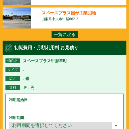
スペースプラス国母工業団地
山梨県中央市中楯862-3
一覧に戻る
初期費用・月額利用料 お見積り
スペースプラス甲府幸町
物件名
-
タイプ
- 畳
広さ
-F - 円
賃料
利用開始日
利用期間