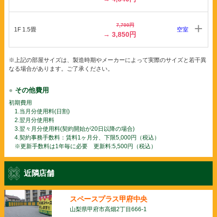
7,700円
1F 1.5畳
空室
→ 3,850円
※上記の部屋サイズは、製造時期やメーカーによって実際のサイズと若干異
なる場合があります。ご了承ください。
その他費用
初期費用
1.当月分使用料(日割)
2.翌月分使用料
3.翌々月分使用料(契約開始が20日以降の場合)
4.契約事務手数料：賃料1ヶ月分、下限5,000円（税込）
※更新手数料は1年毎に必要 更新料:5,500円（税込）
近隣店舗
スペースプラス甲府中央
山梨県甲府市高畑2丁目666-1