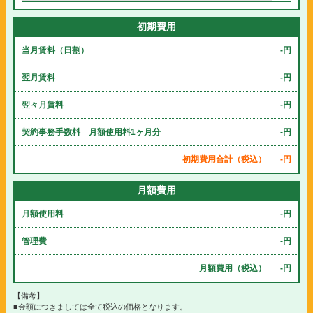
初期費用
当月賃料（日割）
-円
翌月賃料
-円
翌々月賃料
-円
契約事務手数料 月額使用料1ヶ月分
-円
初期費用合計（税込）
-円
月額費用
月額使用料
-円
管理費
-円
月額費用（税込）
-円
【備考】
■金額につきましては全て税込の価格となります。