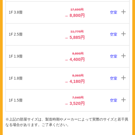
17,600円
1F 3.8畳
空室
→ 8,800円
11,770円
1F 2.5畳
空室
→ 5,885円
8,800円
1F 1.9畳
空室
→ 4,400円
8,360円
1F 1.8畳
空室
→ 4,180円
7,040円
1F 1.5畳
空室
→ 3,520円
※上記の部屋サイズは、製造時期やメーカーによって実際のサイズと若干異
なる場合があります。ご了承ください。