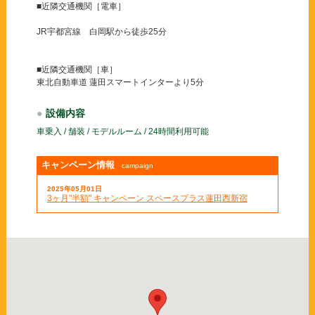
■近隣交通機関［電車］
0120-816-185
JR宇都宮線 白岡駅から徒歩25分
■近隣交通機関［車］
東北自動車道 蓮田スマートインターより5分
設備内容
車乗入 / 舗装 / モデルルーム / 24時間利用可能
2026年08月07日
6ヶ月"半額"キャンペーン スペースプラス四日市金場町
キャンペーン情報
campaign
2025年05月01日
2026年07月31日
3ヶ月"半額" キャンペーン スペースプラス蓮田西新宿
3ヶ月"半額"キャンペーン スペースプラス藤沢湘南台
2026年07月09日
6ヶ月"半額"キャンペーン スペースプラス東大阪大蓮南
2026年07月06日
3ヶ月"半額"キャンペーン スペースプラス蒲郡大塚町
2026年07月06日