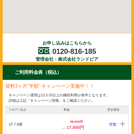
6ヶ月"半額"キャンペーン スペースプラス姫路玉手
キャンペーン情報一覧
2026年08月04日
お申し込みはこちらから
インボイス制度に関するご連絡
0120-816-185
2026年06月11日
管理会社：株式会社ランドピア
メンテナンスに伴うサービスの一時停止について
ご利用料金表（税込）
2026年06月01日
6月5日（金） 営業時間短縮のご案内
賃料3ヶ月"半額" キャンペーン実施中！！
2026年03月13日
キャンペーン適用は12カ月以上の継続利用が条件となります。
スペースプラス大月駒橋 オープン
詳細は上記「キャンペーン情報」をご確認ください。
2025年12月03日
フロア / 広さ
料金
空き状況
年末年始営業のご案内
35,200円
1F 7.8畳
空室
新着情報一覧
→ 17,600円