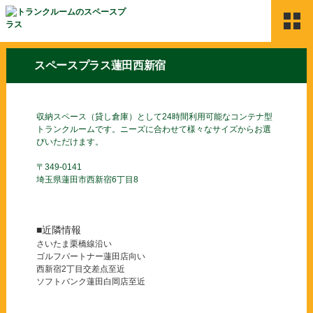
HOME
スペースプラス蓮田西新宿
Space Plusのサービス
収納スペース（貸し倉庫）として24時間利用可能なコンテナ型
物件検索
トランクルームです。ニーズに合わせて様々なサイズからお選
びいただけます。
ご契約の流れ
〒349-0141
埼玉県蓮田市西新宿6丁目8
よくある質問
利用者の声
■近隣情報
さいたま栗橋線沿い
お問合せ
ゴルフパートナー蓮田店向い
西新宿2丁目交差点至近
ソフトバンク蓮田白岡店至近
新着情報