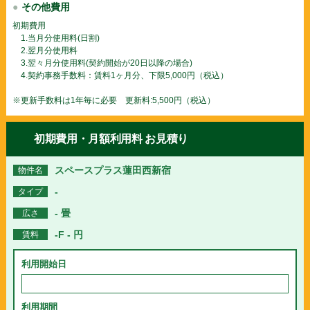
その他費用
初期費用
1.当月分使用料(日割)
2.翌月分使用料
3.翌々月分使用料(契約開始が20日以降の場合)
4.契約事務手数料：賃料1ヶ月分、下限5,000円（税込）
※更新手数料は1年毎に必要 更新料:5,500円（税込）
初期費用・月額利用料 お見積り
スペースプラス蓮田西新宿
物件名
-
タイプ
- 畳
広さ
-F - 円
賃料
利用開始日
利用期間