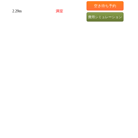
空き待ち予約
2.29m
満室
費用シミュレーション