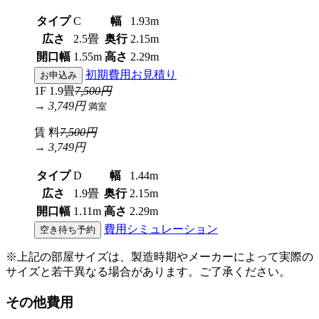
タイプ
C
幅
1.93m
広さ
2.5畳
奥行
2.15m
開口幅
1.55m
高さ
2.29m
初期費用お見積り
お申込み
1F 1.9畳
7,500円
→ 3,749円
満室
賃 料
7,500円
→ 3,749円
タイプ
D
幅
1.44m
広さ
1.9畳
奥行
2.15m
開口幅
1.11m
高さ
2.29m
費用シミュレーション
空き待ち予約
※上記の部屋サイズは、製造時期やメーカーによって実際の
サイズと若干異なる場合があります。ご了承ください。
その他費用