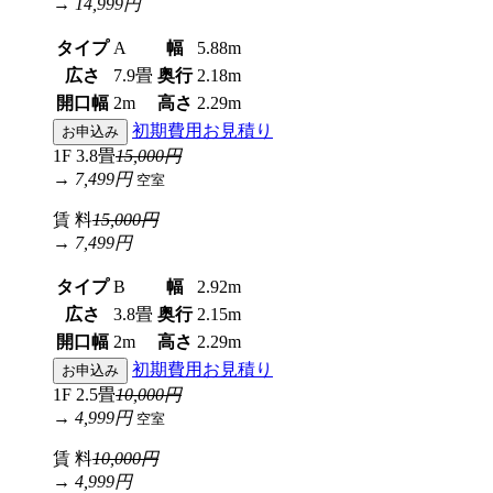
→ 14,999円
タイプ
A
幅
5.88m
広さ
7.9畳
奥行
2.18m
開口幅
2m
高さ
2.29m
初期費用お見積り
お申込み
1F 3.8畳
15,000円
→ 7,499円
空室
賃 料
15,000円
→ 7,499円
タイプ
B
幅
2.92m
広さ
3.8畳
奥行
2.15m
開口幅
2m
高さ
2.29m
初期費用お見積り
お申込み
1F 2.5畳
10,000円
→ 4,999円
空室
賃 料
10,000円
→ 4,999円