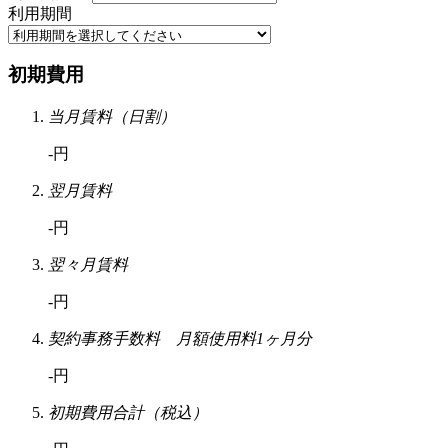
利用期間
初期費用
当月賃料（日割）
-円
翌月賃料
-円
翌々月賃料
-円
契約事務手数料 月額使用料1ヶ月分
-円
初期費用合計（税込）