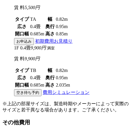
賃 料
5,500円
タイプ
TA
幅
0.82m
広さ
0.4畳
奥行
0.95m
開口幅
0.685m
高さ
0.85m
初期費用お見積り
お申込み
1F 0.4畳
9,900円
満室
賃 料
9,900円
タイプ
TB
幅
0.82m
広さ
0.4畳
奥行
0.95m
開口幅
0.685m
高さ
2.035m
費用シミュレーション
空き待ち予約
※上記の部屋サイズは、製造時期やメーカーによって実際の
サイズと若干異なる場合があります。ご了承ください。
その他費用