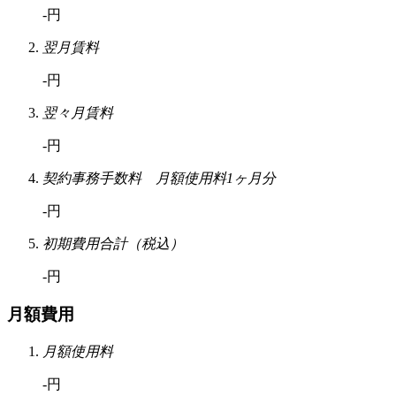
-円
翌月賃料
-円
翌々月賃料
-円
契約事務手数料 月額使用料1ヶ月分
-円
初期費用合計（税込）
-円
月額費用
月額使用料
-円