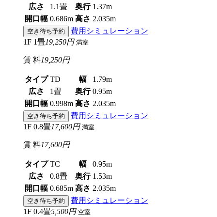
広さ
1.1畳
奥行
1.37m
開口幅
0.686m
高さ
2.035m
費用シミュレーション
空き待ち予約
1F 1畳
19,250円
満室
賃 料
19,250円
タイプ
TD
幅
1.79m
広さ
1畳
奥行
0.95m
開口幅
0.998m
高さ
2.035m
費用シミュレーション
空き待ち予約
1F 0.8畳
17,600円
満室
賃 料
17,600円
タイプ
TC
幅
0.95m
広さ
0.8畳
奥行
1.53m
開口幅
0.685m
高さ
2.035m
費用シミュレーション
空き待ち予約
1F 0.4畳
5,500円
空室